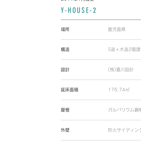
Y-HOUSE-2
場所
鹿児島県
構造
S造＋木造2階建
設計
(株)嘉川設計
延床面積
176.74㎡
屋根
ガルバリウム鋼
外壁
防火サイディング