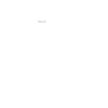
Next
工事・設計「有限会社 政建設」
ン・家づくり
地
（特）第5872号
872号
仕上工事業