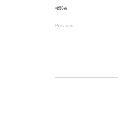
撮影者
Previous
HOME
L
WORKS
松
酒
嘉
FLOW
小
ア
ABOUT
Bli
奄
CONTACT
C
別
​