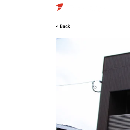
HO
< Back