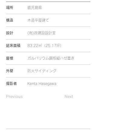
場所
鹿児島県
構造
木造平屋建て
設計
(有)政建設設計室
延床面積
83.22㎡（25.17坪）
屋根
ガルバリウム鋼板縦ハゼ葺き
外壁
防火サイディング
撮影者
Kenta Hasegawa
Previous
Next
HOME