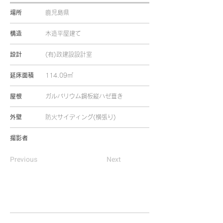
場所
鹿児島県
構造
木造平屋建て
設計
(有)政建設設計室
延床面積
114.09㎡
屋根
ガルバリウム鋼板縦ハゼ葺き
外壁
防火サイディング(横張り)
撮影者
Previous
Next
HOME