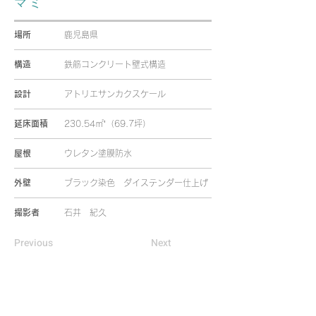
マミ
場所
鹿児島県
構造
鉄筋コンクリート壁式構造
設計
アトリエサンカクスケール
延床面積
230.54㎡’（69.7坪）
屋根
ウレタン塗膜防水
外壁
ブラック染色 ダイステンダー仕上げ
撮影者
石井 紀久
Previous
Next
HOME