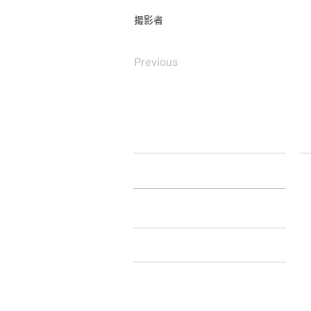
撮影者
Previous
HOME
L
WORKS
松
酒
嘉
FLOW
小
ア
ABOUT
Bli
奄
CONTACT
C
別
​