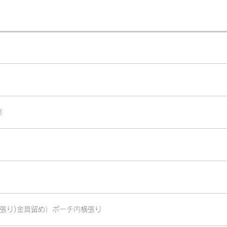
室
縦張り)金具留め）ポーチ内横張り