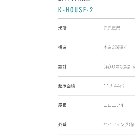
K-HOUSE-2
場所
鹿児島県
構造
木造2階建て
設計
(有)政建設設計
延床面積
113.44㎡
屋根
コロニアル
外壁
サイディング(