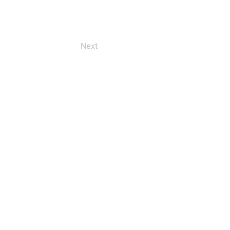
Next
工事・設計「有限会社 政建設」
ン・家づくり
地
（特）第5872号
872号
仕上工事業