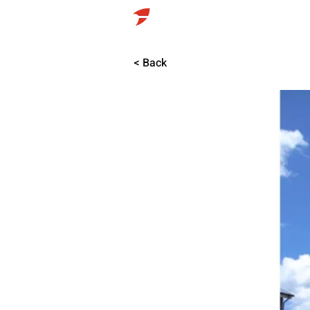
HO
< Back